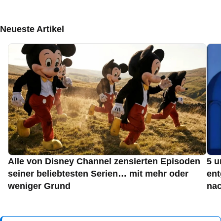
Neueste Artikel
Alle von Disney Channel zensierten Episoden
5 u
seiner beliebtesten Serien… mit mehr oder
ent
weniger Grund
nac