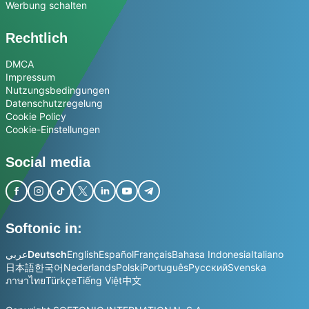
Werbung schalten
Rechtlich
DMCA
Impressum
Nutzungsbedingungen
Datenschutzregelung
Cookie Policy
Cookie-Einstellungen
Social media
Softonic in:
عربي
Deutsch
English
Español
Français
Bahasa Indonesia
Italiano
日本語
한국어
Nederlands
Polski
Português
Русский
Svenska
ภาษาไทย
Türkçe
Tiếng Việt
中文