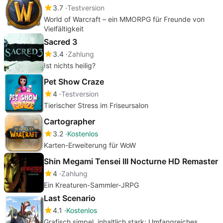
3.7
Testversion
World of Warcraft – ein MMORPG für Freunde von
Vielfältigkeit
Sacred 3
3.4
Zahlung
Ist nichts heilig?
Pet Show Craze
4
Testversion
Tierischer Stress im Friseursalon
Cartographer
3.2
Kostenlos
Karten-Erweiterung für WoW
Shin Megami Tensei III Nocturne HD Remaster
4
Zahlung
Ein Kreaturen-Sammler-JRPG
Last Scenario
4.1
Kostenlos
Grafisch simpel, inhaltlich stark: Umfangreiches