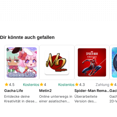
Dir könnte auch gefallen
4.5
Kostenlos
4
Kostenlos
4.3
Zahlung
4
Gacha Life
Metin2
Spider-Man Remastered
Gac
Entdecke deine
Online unterwegs in
Überarbeitete
Gach
Kreativität in diesem
einer asiatischen
Version des
2D-V
bezaubernden RPG
Fantasy-Welt
erfolgreichen
für 
Superhelden-Spiels
rund um Spiderman