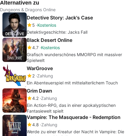
Alternativen zu
Dungeons & Dragons Online
Detective Story: Jack's Case
5
Kostenlos
Detektivgeschichte: Jacks Fall
Black Desert Online
4.7
Kostenlos
Grafisch wunderschönes MMORPG mit massiver
Spielwelt
WarGroove
2
Zahlung
Ein Abenteuerspiel mit mittelalterlichem Touch
Grim Dawn
4.2
Zahlung
Ein Action-RPG, das in einer apokalyptischen
Fantasiewelt spielt
Vampire: The Masquerade - Redemption
4.8
Zahlung
Werde zu einer Kreatur der Nacht in Vampire: Die